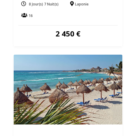
8 Jour(s) 7 Nuit(s)
Laponie
16
2 450
€