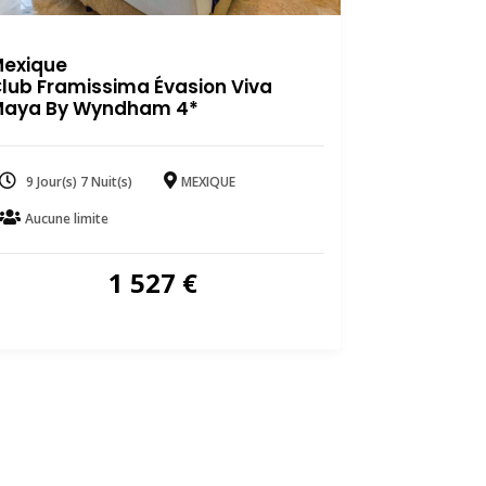
exique
lub Framissima Évasion Viva
aya By Wyndham 4*
9 Jour(s) 7 Nuit(s)
MEXIQUE
Aucune limite
1 527
€