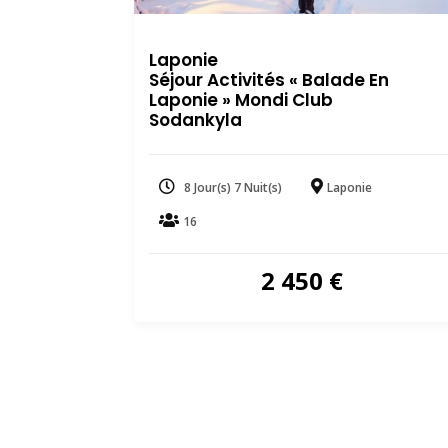
Laponie
Séjour Activités « Balade En
Laponie » Mondi Club
Sodankyla
8 Jour(s) 7 Nuit(s)
Laponie
16
2 450
€