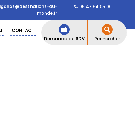
iganos@destinations-du-
05 47 54 05 00
monde.fr


S
CONTACT
Demande de RDV
Rechercher