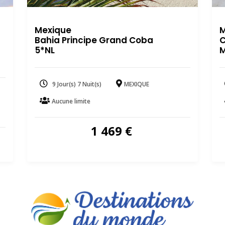
Mexique
M
Bahia Principe Grand Coba
C
5*NL
M
9 Jour(s) 7 Nuit(s)
MEXIQUE
Aucune limite
1 469
€