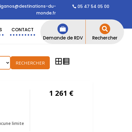
iganos@destinations-du-
05 47 54 05 00
monde.fr


S
CONTACT
Demande de RDV
Rechercher
RECHERCHER
1 261
€
cune limite