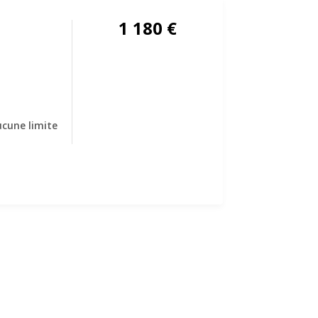
1 180
€
cune limite