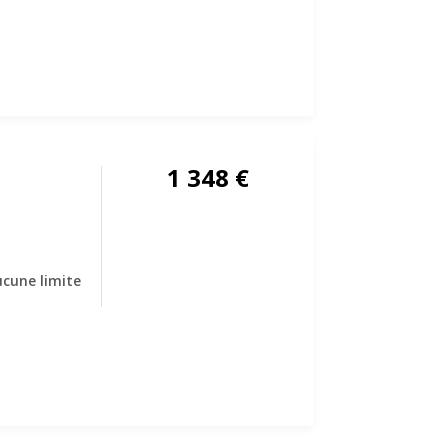
1 348
€
cune limite